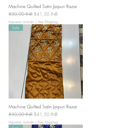
Machine Quilted Satin Jaipuri Razai
Precio
Precio de oferta
850,00 INR
841,50 INR
Impuesto incluido
|
Free Shipping
Sale
Machine Quilted Satin Jaipuri Razai
Precio
Precio de oferta
850,00 INR
841,50 INR
Impuesto incluido
|
Free Shipping
Sale