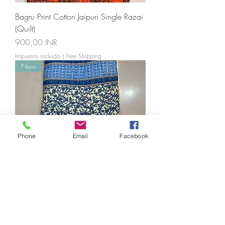
Bagru Print Cotton Jaipuri Single Razai
(Quilt)
Precio
900,00 INR
Impuesto incluido
|
Free Shipping
New
Phone
Email
Facebook
Jaipuri Cotton Single Bed Razai(Quilt)
Precio
900,00 INR