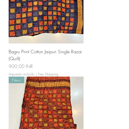
Bagru Print Cotton Jaipuri Single Razai
(Quilt)
Precio
900,00 INR
Impuesto incluido
|
Free Shipping
New