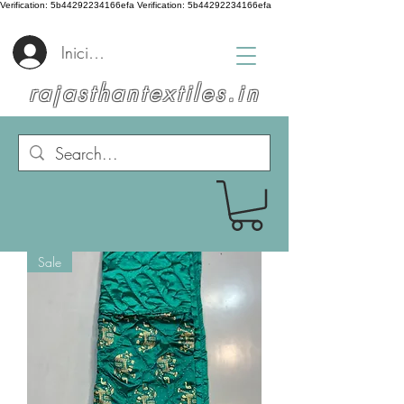
Verification: 5b44292234166efa
Verification: 5b44292234166efa
Iniciar sesión
rajasthantextiles.in
Sale