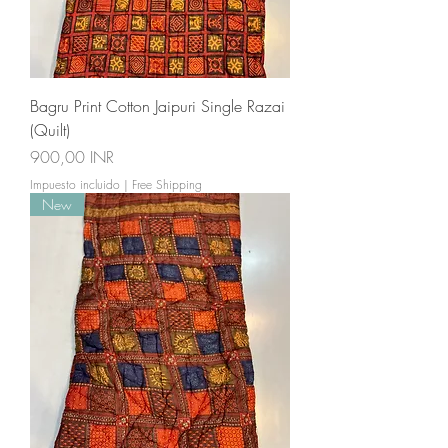
Bagru Print Cotton Jaipuri Single Razai
(Quilt)
Precio
900,00 INR
Impuesto incluido
|
Free Shipping
New