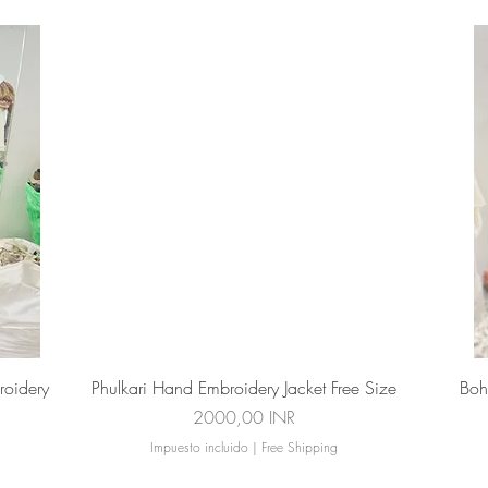
Vista rápida
roidery
Phulkari Hand Embroidery Jacket Free Size
Boh
Precio
2000,00 INR
Impuesto incluido
|
Free Shipping