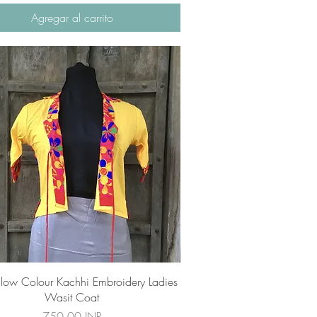
Agregar al carrito
Vista rápida
ellow Colour Kachhi Embroidery Ladies
Wasit Coat
Precio
750,00 INR