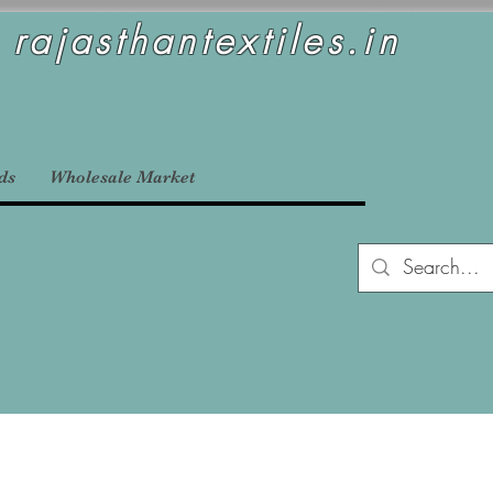
rajasthantextiles.in
ds
Wholesale Market