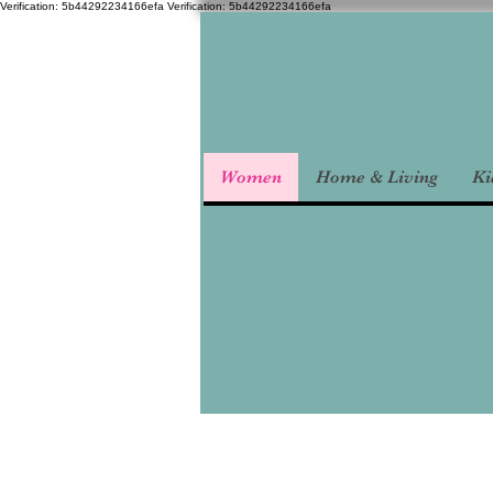
Verification: 5b44292234166efa
Verification: 5b44292234166efa
Women
Home & Living
Ki