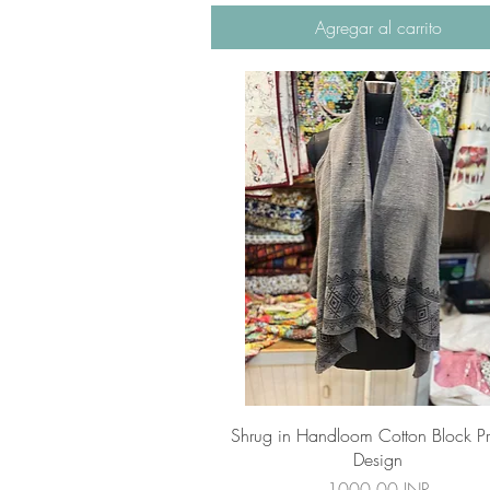
Agregar al carrito
Vista rápida
Shrug in Handloom Cotton Block Pr
Design
Precio
1000,00 INR