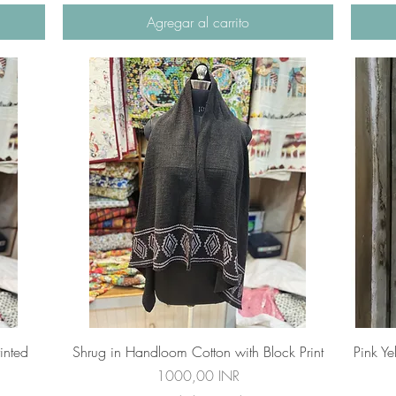
Agregar al carrito
Vista rápida
inted
Shrug in Handloom Cotton with Block Print
Pink Y
Precio
1000,00 INR