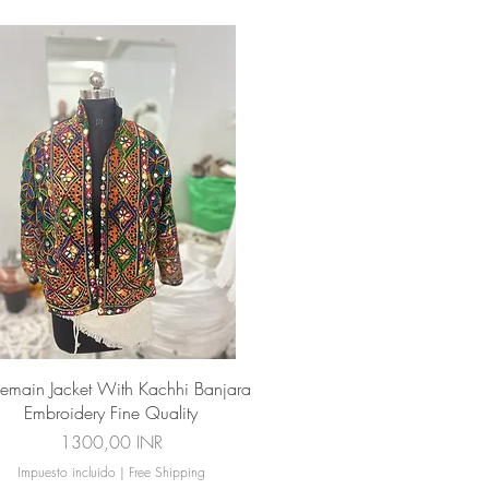
Vista rápida
emain Jacket With Kachhi Banjara
Embroidery Fine Quality
Precio
1300,00 INR
Impuesto incluido
|
Free Shipping