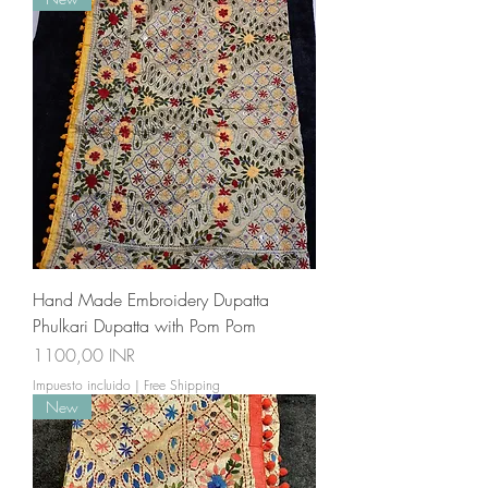
Hand Made Embroidery Dupatta
Phulkari Dupatta with Pom Pom
Precio
1100,00 INR
Impuesto incluido
|
Free Shipping
New