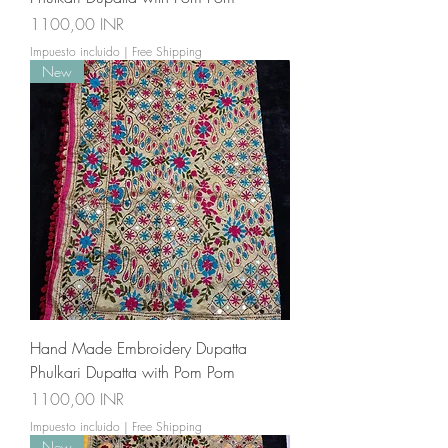
Precio
1100,00 INR
Impuesto incluido
|
Free Shipping
New
Hand Made Embroidery Dupatta
Phulkari Dupatta with Pom Pom
Precio
1100,00 INR
Impuesto incluido
|
Free Shipping
New