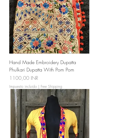
Hand Made Embroidery Dupatta
Phulkari Dupatta With Pom Pom
Precio
1100,00 INR
Impuesto incluido
|
Free Shipping