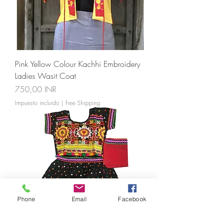
Pink Yellow Colour Kachhi Embroidery
Ladies Wasit Coat
Precio
750,00 INR
Impuesto incluido
|
Free Shipping
Phone
Email
Facebook