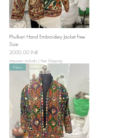
Phulkari Hand Embroidery Jacket Free
Size
Precio
2000,00 INR
Impuesto incluido
|
Free Shipping
New