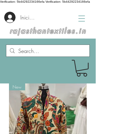
Verification: 5b44292234166efa
Verification: 5b44292234166efa
Iniciar sesión
rajasthantextiles.in
New