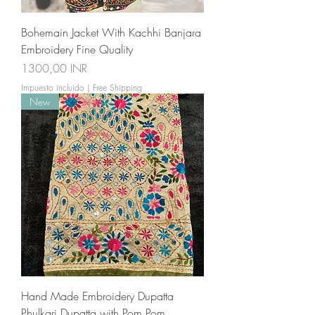
Bohemain Jacket With Kachhi Banjara
Embroidery Fine Quality
Precio
1300,00 INR
Impuesto incluido
|
Free Shipping
New
Hand Made Embroidery Dupatta
Phulkari Dupatta with Pom Pom