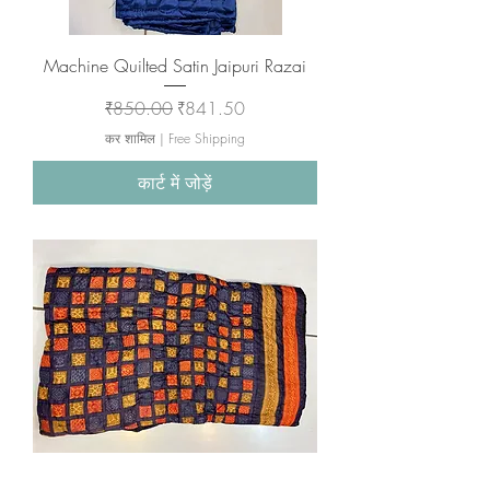
Machine Quilted Satin Jaipuri Razai
नियमित मूल्य
बिक्री मूल्य
₹850.00
₹841.50
कर शामिल
|
Free Shipping
कार्ट में जोड़ें