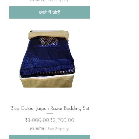
कार्ट में जोड़ें
Blue Colour Jaipuri Razai Bedding Set
नियमित मूल्य
बिक्री मूल्य
₹3,000.00
₹2,200.00
कर शामिल
|
Free Shipping