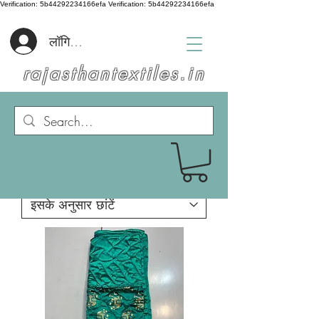
Verification: 5b44292234166efa
Verification: 5b44292234166efa
लॉगिन करें
rajasthantextiles.in